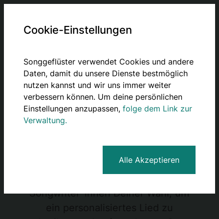
Cookie-Einstellungen
Songgeflüster verwendet Cookies und andere
Verschenke ein
Daten, damit du unsere Dienste bestmöglich
personalisiertes
nutzen kannst und wir uns immer weiter
verbessern können. Um deine persönlichen
Geburtstagslied
Einstellungen anzupassen,
folge dem Link zur
Verwaltung.
Du suchst nach einer einzigartigen
Möglichkeit, ein Geburtstagskind
Alle Akzeptieren
zu überraschen? Bei Songgeflüster
beauftragst Du Singer-
Songwriter*innen Deiner Wahl, um
ein personalisiertes Lied zu