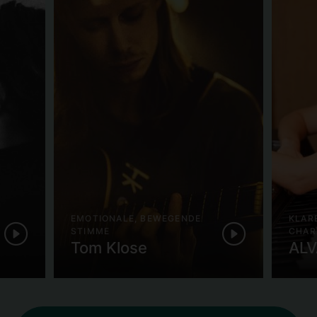
EMOTIONALE, BEWEGENDE
KLAR
STIMME
CHAR
Tom Klose
ALV