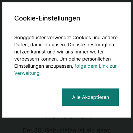
Cookie-Einstellungen
Songgeflüster verwendet Cookies und andere
Ein persönliches
Daten, damit du unsere Dienste bestmöglich
Lied zum 80.
nutzen kannst und wir uns immer weiter
verbessern können. Um deine persönlichen
Geburtstag zur
Einstellungen anzupassen,
folge dem Link zur
Verwaltung.
Feier des Lebens
und eines
Alle Akzeptieren
besonderen
Menschen
Der 80. Geburtstag ist ein ganz